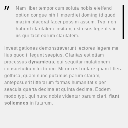
Nam liber tempor cum soluta nobis eleifend
option congue nihil imperdiet doming id quod
mazim placerat facer possim assum. Typi non
habent claritatem insitam; est usus legentis in
iis qui facit eorum claritatem.
Investigationes demonstraverunt lectores legere me
lius quod ii legunt saepius. Claritas est etiam
processus
dynamicus
, qui sequitur mutationem
consuetudium lectorum. Mirum est notare quam littera
gothica, quam nunc putamus parum claram,
anteposuerit litterarum formas humanitatis per
seacula quarta decima et quinta decima. Eodem
modo typi, qui nunc nobis videntur parum clari,
fiant
sollemnes
in futurum.