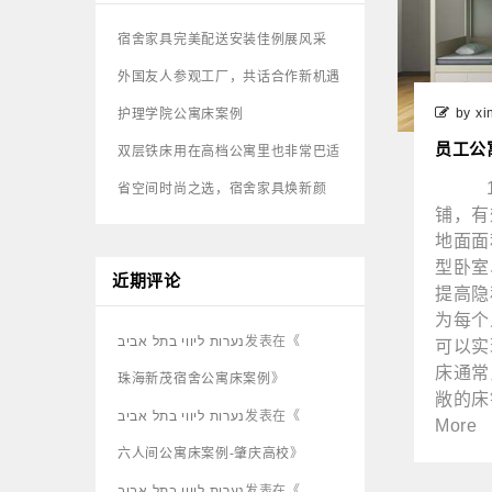
宿舍家具完美配送安装佳例展风采
外国友人参观工厂，共话合作新机遇
by xi
护理学院公寓床案例
员工公
双层铁床用在高档公寓里也非常巴适
1、
省空间时尚之选，宿舍家具焕新颜
铺，有
地面面
型卧室
近期评论
提高隐
为每个
נערות ליווי בתל אביב
发表在《
可以实
床通常
珠海新茂宿舍公寓床案例
》
敞的床
נערות ליווי בתל אביב
发表在《
More
六人间公寓床案例-肇庆高校
》
נערות ליווי בתל אביב
发表在《