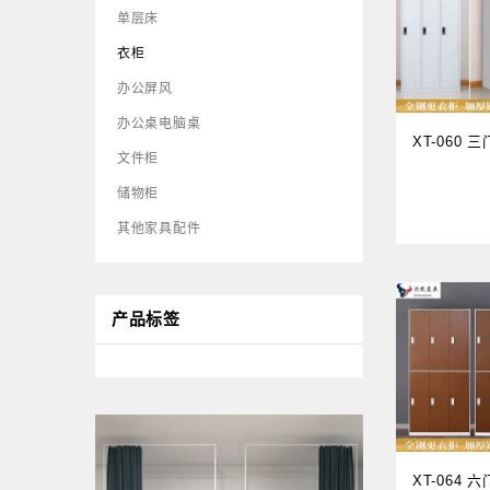
单层床
衣柜
办公屏风
办公桌电脑桌
XT-060 
文件柜
储物柜
其他家具配件
产品标签
XT-064 