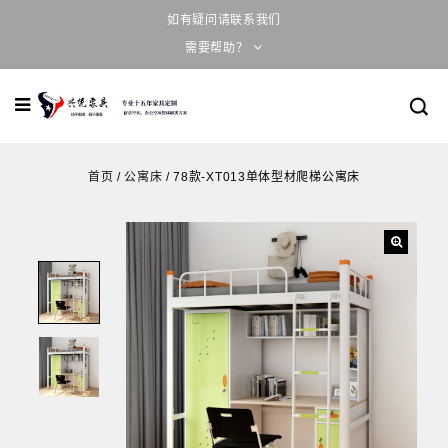
如有疑问请联系我们
需要帮助？
首页
/
公寓床
/
78款-XT013单体型材爬梯公寓床
🔍