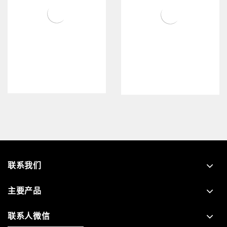
78款-XT045三连体公寓床
78款-XT023三人位两连体
公寓床
联系我们
主要产品
联系人微信